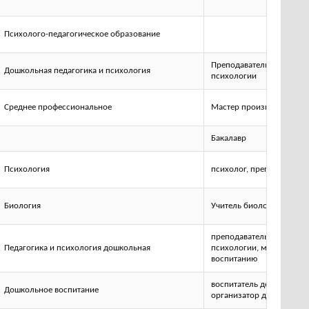
Психолого-педагогическое образование
Преподаватель дошкольн
Дошкольная педагогика и психология
психологии
Среднее профессиональное
Мастер производственно
Бакалавр
Психология
психолог, преподаватель
Биология
Учитель биологии и хим
преподаватель дошкольн
Педагогика и психология дошкольная
психологии, методист п
воспитанию
воспитатель детей дошко
Дошкольное воспитание
организатор дошкольног