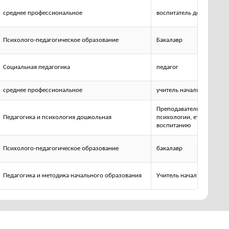
среднее профессиональное
воспитатель детей дошко
Психолого-педагогическое образование
Бакалавр
Социальная педагогика
педагог
среднее профессиональное
учитель начальных класс
Преподаватель дошкольн
Педагогика и психология дошкольная
психологии, етодист по
воспитанию
Психолого-педагогическое образование
бакалавр
Педагогика и методика начального образования
Учитель начальных класс