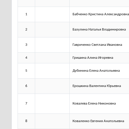
1
Бабченко Кристина Александровна
2
Базулина Наталья Владимировна
3
Гавриченко Светлана Ивановна
4
Гришина Алина Игоревна
5
Дубинина Елена Анатольевна
6
Ерошкина Валентина Юрьевна
7
Ковалева Елена Никоновна
8
Коваленко Евгения Анатольевна