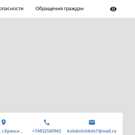
visibility
опасности
Обращения граждан
place
call
mail
 г.Брянск ,
+74832560962
kolokolchikds7@mail.ru