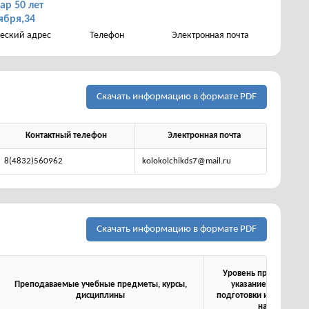
ар 50 лет
ября,34
еский адрес
Телефон
Электронная почта
Скачать информацию в формате PDF
Контактный телефон
Электронная почта
8(4832)560962
kolokolchikds7@mail.ru
Скачать информацию в формате PDF
Уровень профессиона
Преподаваемые учебные предметы, курсы,
указанием наимено
дисциплины
подготовки и (или) спе
научной, и 