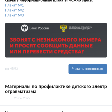
Скачать информационные плакаты можно здесь:
Плакат №1
Плакат №2
Плакат №3
visibility
Читать полностью
46592
Материалы по профилактике детского электр
отравматизма
25.06.2025