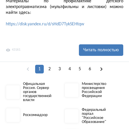
Материалы по профилактике детского
электротравматизма (мультфильмы и листовки) можно
найти здесь:
https://disk.yandex.ru/d/sHdD7TykSEHtqw
visibility
Читать полностью
43161
chevron_left
chevron_right
1
2
3
4
5
6
Офицальная
Министерство
Россия. Сервер
просвещения
органов
Российской
государственной
Федерации
власти
Федеральный
портал
Роскомнадзор
"Российское
Образование"