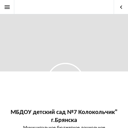
menu
keyboard_arrow_left
МБДОУ детский сад №7 Колокольчик"
г.Брянска