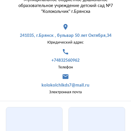
Муниципальное бюджетное дошкольное
образовательное учреждение детский сад №7
"Колокольчик" г.Брянска
place
241035, г.Брянск , бульвар 50 лет Октября,34
Юридический адрес
call
+74832560962
Телефон
mail
kolokolchikds7@mail.ru
Электронная почта