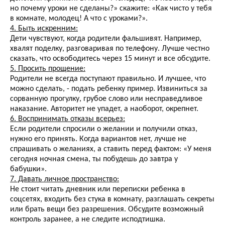
но почему уроки не сделаны?» скажите: «Как чисто у тебя
в комнате, молодец! А что с уроками?».
4. Быть искренним:
Дети чувствуют, когда родители фальшивят. Например,
хвалят поделку, разговаривая по телефону. Лучше честно
сказать, что освободитесь через 15 минут и все обсудите.
5. Просить прощение:
Родители не всегда поступают правильно. И лучшее, что
можно сделать, - подать ребенку пример. Извиниться за
сорванную прогулку, грубое слово или несправедливое
наказание. Авторитет не упадет, а наоборот, окрепнет.
6. Воспринимать отказы всерьез:
Если родители спросили о желании и получили отказ,
нужно его принять. Когда вариантов нет, лучше не
спрашивать о желаниях, а ставить перед фактом: «У меня
сегодня ночная смена, ты побудешь до завтра у
бабушки».
7. Давать личное пространство:
Не стоит читать дневник или переписки ребенка в
соцсетях, входить без стука в комнату, разглашать секреты
или брать вещи без разрешения. Обсудите возможный
контроль заранее, а не следите исподтишка.