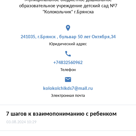
Муниципальное бюджетное дошкольное
образовательное учреждение детский сад №7
"Колокольчик" г.Брянска
place
241035, г.Брянск , бульвар 50 лет Октября,34
Юридический адрес
call
+74832560962
Телефон
mail
kolokolchikds7@mail.ru
Электронная почта
7 шагов к взаимопониманию с ребенком
03.08.2024 10:29