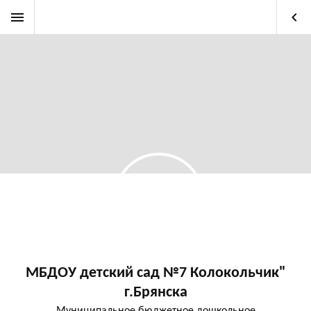
menu
keyboard_arrow_left
МБДОУ детский сад №7 Колокольчик"
г.Брянска